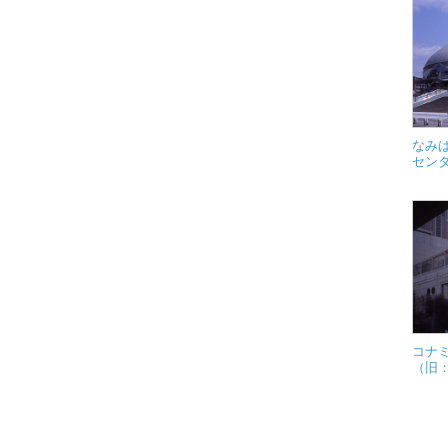
なみ
セン
コナ
（旧