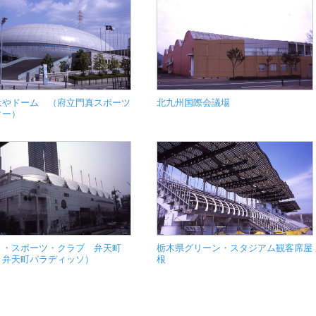
はやドーム （府立門真スポーツ
北九州国際会議場
ター）
ミ・スポーツ・クラブ 弁天町
栃木県グリーン・スタジアム観客席屋
：弁天町パラディッソ）
根