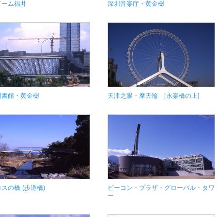
ドーム福井
深圳音楽庁・黄金樹
図書館・黄金樹
天津之眼・摩天輪 [永楽橋の上]
スの橋 (歩道橋)
ビーコン・プラザ・グローバル・タワ
ー