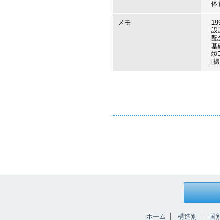
体
メモ
1
設
配
基礎
竣工
[撮
ホーム
構造別
国