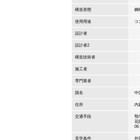
構造形態
鋼
使用用途
コ
設計者
設計者2
構造技術者
施工者
専門業者
国名
中
住所
内
交通手段
鄂
花
06
見学条件
外