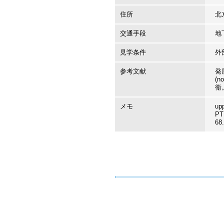
住所
北
交通手段
地
見学条件
外
参考文献
発
(
衞。
メモ
up
PT
6