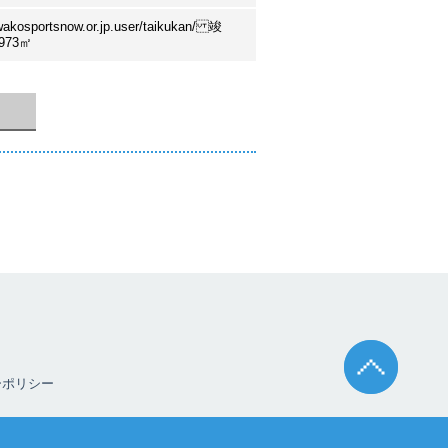
kosportsnow.or.jp.user/taikukan/ 竣
973㎡
ーポリシー