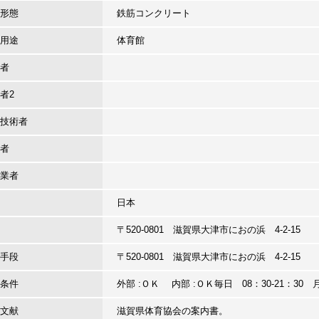
形態
鉄筋コンクリート
用途
体育館
者
者2
技術者
者
業者
日本
〒520-0801 滋賀県大津市におの浜 4-2-15
手段
〒520-0801 滋賀県大津市におの浜 4-2-15
条件
外部 :ＯＫ 内部 :ＯＫ 毎日 08：30-21：30
文献
滋賀県体育協会の案内書。