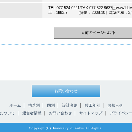
TEL:077-524-0221/FAX:077-522-9637 www1.biwa
工：1993.7. ［撮影：2008.10］建築面積：3,
« 前のページへ戻る
お問い合わせ
ホーム
構造別
国別
設計者別
竣工年別
お知らせ
について
運営者情報
お問い合わせ
サイトマップ
プライバシ
Copyright(C)University of Fukui All Rights.