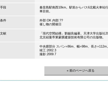
手段
秦皇島駅南西10km。駅前からバス6北載火車站
車目前。
条件
外部:OK 内部:??
催し物の開催日
文献
「現代空間結構」劉錫良編著。天津大学出版社2003
北京紐曼帝莱蒙膜建築技術有限公司の出版物。
中央膜部分 スパン=86m、幅=98m、長さ=112m
竣工:2002.3
撮影:2009.7
« 前のページへ戻る