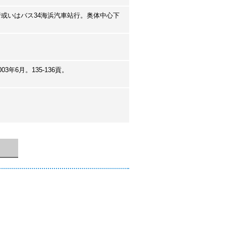
行或いはバス34海浜汽車站行。奥体中心下
年6月。135-136貢。
。