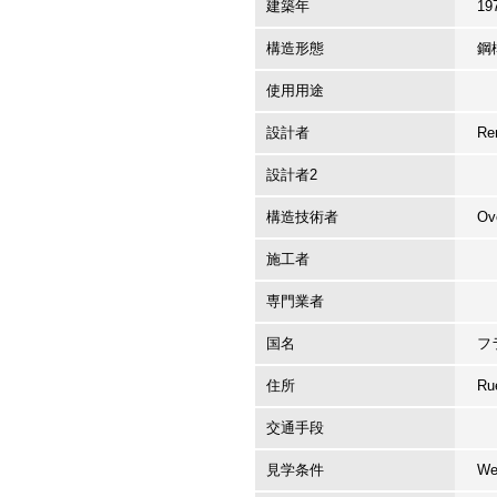
建築年
19
構造形態
鋼
使用用途
設計者
Re
設計者2
構造技術者
Ov
施工者
専門業者
国名
フ
住所
Ru
交通手段
見学条件
We