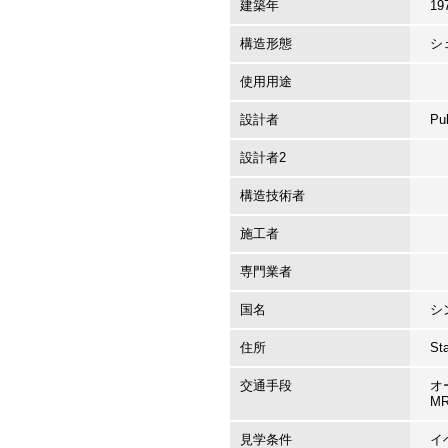
建築年
19
構造形態
シ
使用用途
設計者
Pu
設計者2
構造技術者
施工者
専門業者
国名
シ
住所
St
交通手段
オ
M
見学条件
イ