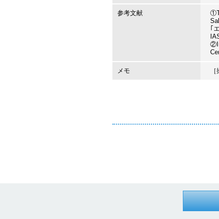
参考文献
①T
Sa
｢
I
②In
Ce
メモ
［