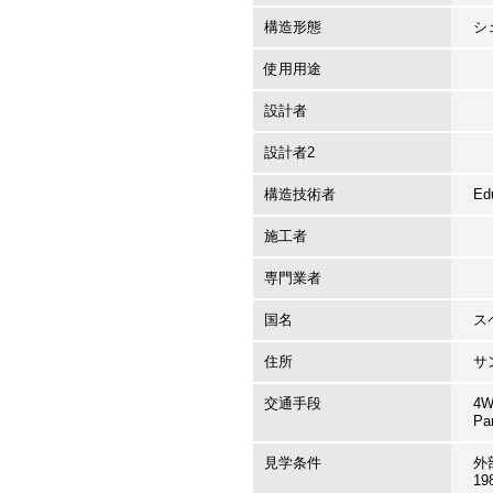
構造形態
シ
使用用途
設計者
設計者2
構造技術者
Ed
施工者
専門業者
国名
ス
住所
サ
交通手段
4
Pa
見学条件
外
1