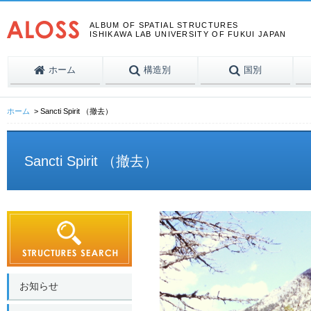
ALBUM OF SPATIAL STRUCTURES
ISHIKAWA LAB UNIVERSITY OF FUKUI JAPAN
ホーム
構造別
国別
ホーム
Sancti Spirit （撤去）
Sancti Spirit （撤去）
お知らせ