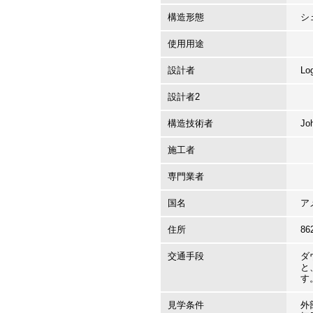
構造形態
シ
使用用途
設計者
Lo
設計者2
構造技術者
Jo
施工者
専門業者
国名
ア
住所
8
交通手段
ダ
と
す
見学条件
外