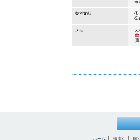
毎
参考文献
①I
②a
メモ
ス
[撮
ホーム
構造別
国