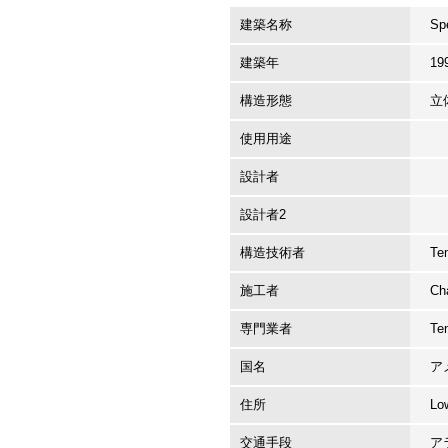
建築名称
Sp
建築年
19
構造形態
立
使用用途
設計者
設計者2
構造技術者
Te
施工者
Ch
専門業者
Te
国名
ア
住所
L
交通手段
ア