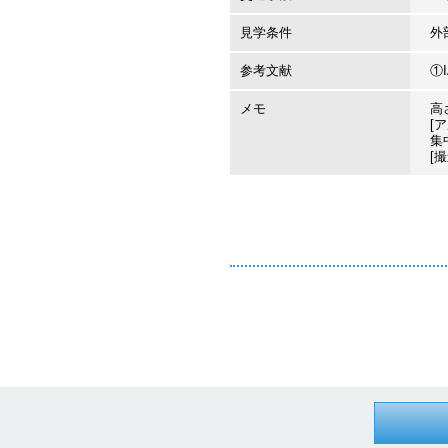
見学条件
外
参考文献
①I
メモ
高
[
集
[撮