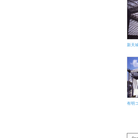
新天城
有明コ