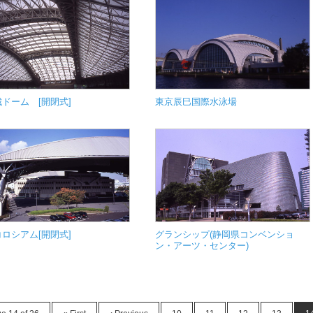
ドーム [開閉式]
東京辰巳国際水泳場
ロシアム[開閉式]
グランシップ (静岡県コンベンショ
ン・アーツ・センター)