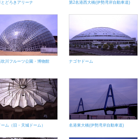
市とどろきアリーナ
第2名港西大橋(伊勢湾岸自動車道)
笛吹川フルーツ公園・博物館
ナゴヤドーム
ドーム（旧・天城ドーム）
名港東大橋(伊勢湾岸自動車道)