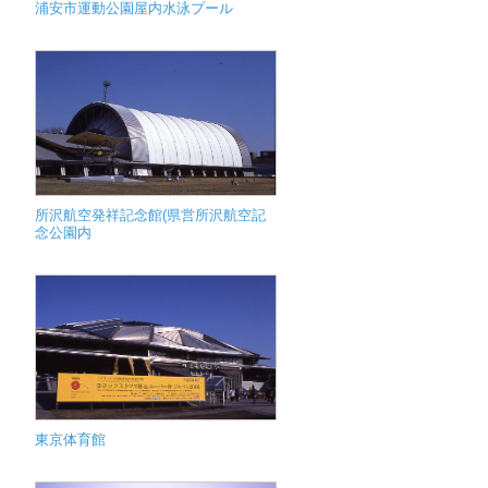
浦安市運動公園屋内水泳プール
所沢航空発祥記念館(県営所沢航空記
念公園内
東京体育館